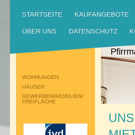
STARTSEITE
KAUFANGEBOTE
ÜBER UNS
DATENSCHUTZ
K
Pfirrm
WOHNUNGEN
HÄUSER
GEWERBEIMMOBILIEN/
FREIFLÄCHE
UNS
MI