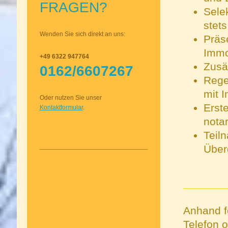
FRAGEN?
Sele
stet
Wenden Sie sich direkt an uns:
Präs
Immo
+49 6322 947764
Zusä
0162/6607267
Rege
mit 
Oder nutzen Sie unser
Erst
Kontaktformular
.
nota
Teil
Über
Anhand fo
Telefon 