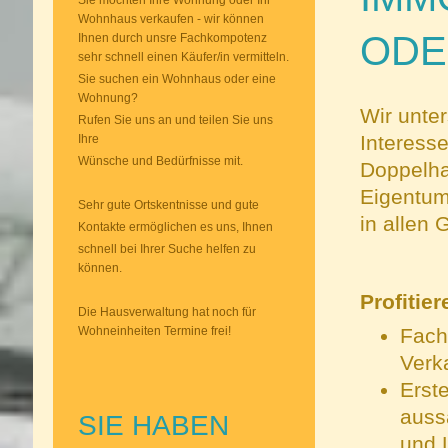
Wohnhaus verkaufen - wir können
ODE
Ihnen durch unsre Fachkompotenz
sehr schnell einen Käufer/in vermitteln.
Sie suchen ein Wohnhaus oder eine
Wohnung?
Wir unter
Rufen Sie uns an und teilen Sie uns
Interess
Ihre
Wünsche und Bedürfnisse mit.
Doppelha
Eigentum
Sehr gute Ortskentnisse und gute
in allen 
Kontakte ermöglichen es uns, Ihnen
schnell bei Ihrer Suche helfen zu
können.
Profitie
Die Hausverwaltung hat noch für
Wohneinheiten Termine frei!
Fach
Verka
Erst
aussa
SIE HABEN
und 