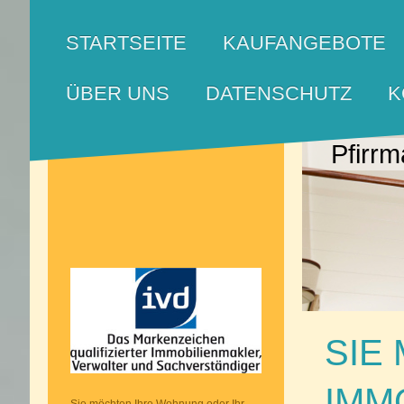
STARTSEITE
KAUFANGEBOTE
ÜBER UNS
DATENSCHUTZ
K
Pfirrm
SIE
IMM
Sie möchten Ihre Wohnung oder Ihr